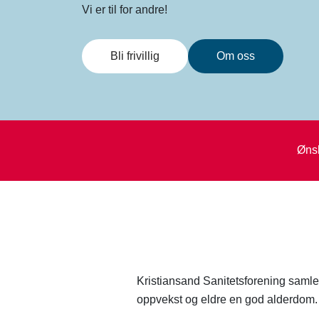
Vi er til for andre!
Bli frivillig
Om oss
Ønsk
Kristiansand Sanitetsforening samler
oppvekst og eldre en god alderdom. F