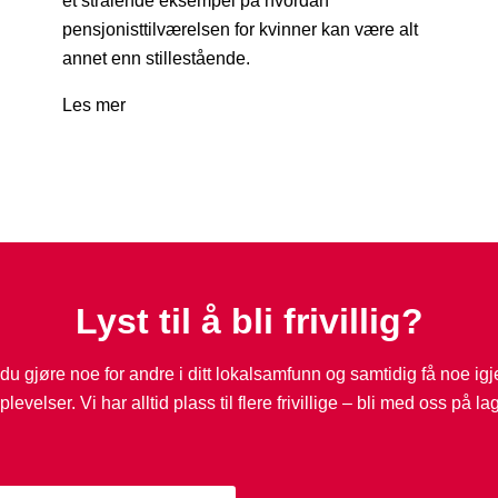
et strålende eksempel på hvordan
pensjonisttilværelsen for kvinner kan være alt
annet enn stillestående.
Les mer
Lyst til å bli frivillig?
 du gjøre noe for andre i ditt lokalsamfunn og samtidig få noe ig
plevelser. Vi har alltid plass til flere frivillige – bli med oss på lag