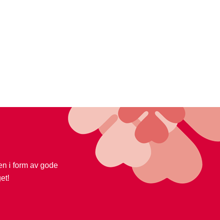
jen i form av gode
et!