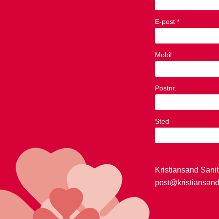
E-post *
Mobil
Postnr.
Sted
Kristiansand Sanit
post@kristiansand