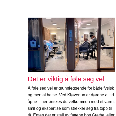
Det er viktig å føle seg vel
Å føle seg vel er grunnleggende for både fysisk
og mental helse. Ved Kløvertun er dørene alltid
åpne – her ønskes du velkommen med et varmt
smil og ekspertise som strekker seg fra topp til
tå. Enten det er stell av føttene hos Grethe, eller