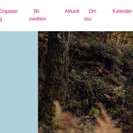
Engasjer
Bli
Aktuelt
Om
Kalender
g
medlem
oss